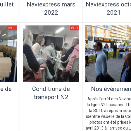
uillet
Naviexpress mars
Naviexpress oct
2022
2021
3
1
le de
Conditions de
Nos évènemen
transport N2
Après l'arrêt des Navibu
la ligne N2 Lausanne T
la SCTL a repris la nou
identité visuelle de la CG
photos ont été prises l
avril 2013 à l'arrivée du