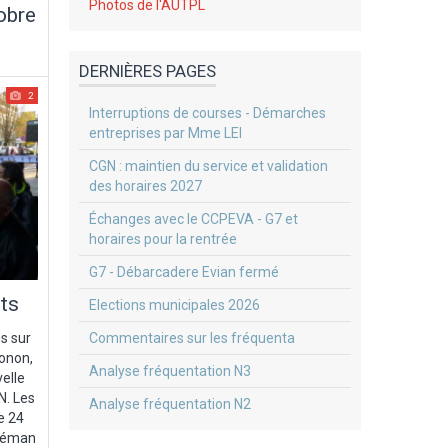
Photos de l'AUTPL
obre
DERNIÈRES PAGES
2
Interruptions de courses - Démarches
entreprises par Mme LEI
CGN : maintien du service et validation
des horaires 2027
Échanges avec le CCPEVA - G7 et
horaires pour la rentrée
G7 - Débarcadere Evian fermé
ts
Elections municipales 2026
s sur
Commentaires sur les fréquenta
honon,
Analyse fréquentation N3
velle
N. Les
Analyse fréquentation N2
e 24
 Léman