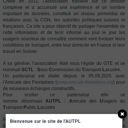
Créée en 2011, l'association travaille sur ce dossier
complexe et a accumulé une expérience et un nombre
important de données, constitué un réseau primordial de
relations avec la CGN, les autorités politiques suisses et
françaises. Ce site a pour objectif de partager l'ensemble de
cette information et de tenir informé au jour le jour les
usagers soucieux de connaître comment vont évoluer leurs
conditions de transport, entre leur domicile en France et leur
travail en Suisse.
A sa génèse, l'association était sous l'égide du GTE et se
nommait
SCTL
:
S
ous
C
ommission du
T
ransport
L
acustre.
Un partenariat est établi depuis le 05.09.2025 avec
l'Amicale des Frontaliers (
www.amicale-frontaliers.org
) pour
de nouveaux échanges constructifs.
Pour sceller ce partenariat elle se
nomme désormais
AUTPL :
A
micale des
U
sagers du
T
ransport
P
ublic
L
acustre
Nous vous souhaitons une bonne visite et sommes à votre
Bienvenue sur le site de l'AUTPL
écoute pour répondre à toutes les questions que vous vous