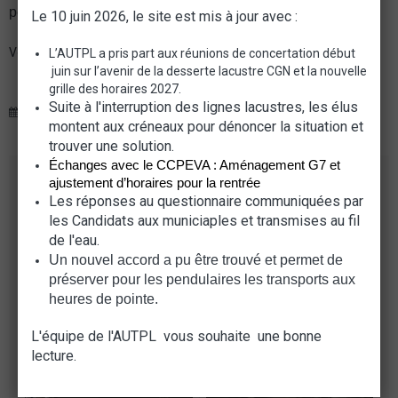
posez à ce sujet.
Le 10 juin 2026, le site est mis à jour avec :
ème
Vous êtes le
visiteur
L’AUTPL a pris part aux réunions de concertation début
juin sur l’avenir de la desserte lacustre CGN et la nouvelle
grille des horaires 2027.
Suite à l'interruption des lignes lacustres, les élus
Date de dernière mise à jour : mercredi, 29 juillet 2026
montent aux créneaux pour dénoncer la situation et
trouver une solution.
Échanges avec le CCPEVA : Aménagement G7 et 
DERNIÈRES IMAGES
ajustement d’horaires pour la rentrée
Les réponses au questionnaire communiquées par
les Candidats aux municiaples et transmises au fil
de l'eau.
Un nouvel accord a pu être trouvé et permet de 
préserver pour les pendulaires les transports aux 
heures de pointe.
L'équipe de l'AUTPL vous souhaite une bonne
lecture.