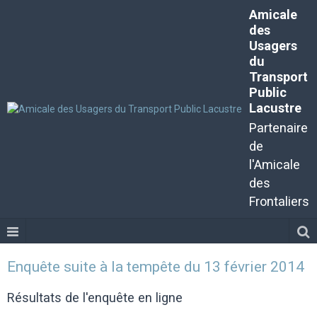
Amicale
des
Usagers
du
Transport
Public
Lacustre
Partenaire
de
l'Amicale
des
Frontaliers
Enquête suite à la tempête du 13 février 2014
Résultats de l'enquête en ligne